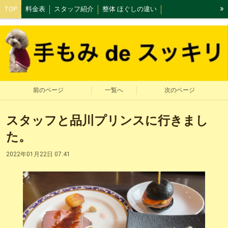
»
TOP
料金表
スタッフ紹介
整体 ほぐしの違い
ボキボキ整体は本当に危険！
整体とは？
整体で姿勢矯正
辛い肩こりは整体‼️
辛い腰痛は骨盤矯正で改善！
マスク、気圧よる頭痛
整体で免疫力UP‼️
駐車場マップ
初めてご利用される方
オススメ！整体コース
もみほぐしコース
前のページ
一覧へ
次のページ
マタニティ整体コース
小顔矯正コース
店舗写真
施術について
スタッフと品川プリンスに行きまし
歪みを作る姿勢
小顔矯正について
小顔矯正おすすめポイント
た。
小顔矯正Q＆A
アクセス
遅刻、キャンセルポリシー
サイトマップ
2022年01月22日 07:41
ご意見箱
ブログ