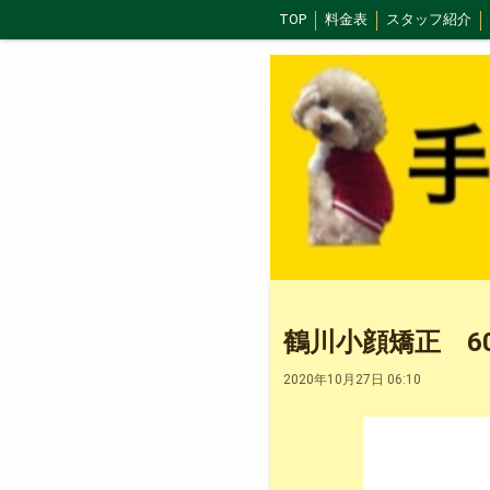
TOP
料金表
スタッフ紹介
辛い腰痛は骨盤矯正で改善！
マスク
もみほぐしコース
マタニティ
小顔矯正おすすめポイント
小顔矯
鶴川小顔矯正 60
2020年10月27日 06:10