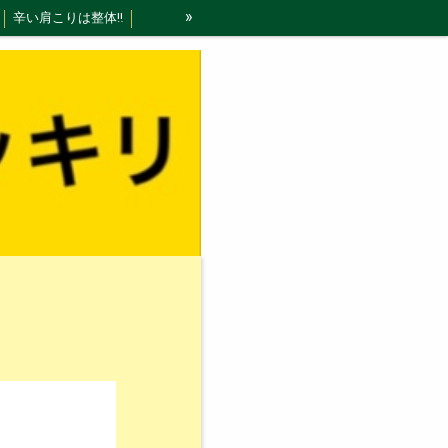
»
辛い肩こりは整体‼️
オススメ！整体コース
小顔矯正について
ログ