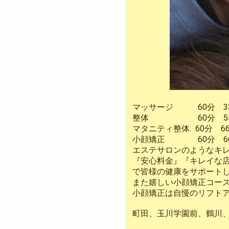
マッサージ 60分 33
整体 60分 55
マタニティ整体. 60分 66
小顔矯正 60分 66
エステサロンのようなキ
『安心料金』『キレイな
で皆様の健康をサポート
また嬉しい小顔矯正コー
小顔矯正は自慢のリフトア
町田、玉川学園前、鶴川