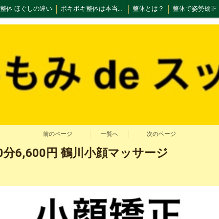
整体 ほぐしの違い
ボキボキ整体は本当に危険！
整体とは？
整体で姿勢矯正
、気圧よる頭痛
整体で免疫力UP‼️
駐車場マップ
初めてご利用される方
整体コース
小顔矯正コース
店舗写真
施術について
歪みを作る姿勢
正Q＆A
アクセス
遅刻、キャンセルポリシー
サイトマップ
ご意見箱
ブ
前のページ
一覧へ
次のページ
分6,600円 鶴川小顔マッサージ