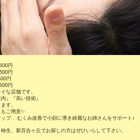
00円
00円
00円
00円
レイな店舗です。
店内』『高い技術』
します。
スもご用意✨
ップ 、むくみ改善で小顔に導き綺麗なお姉さんをサポート♪
、柿生、新百合ヶ丘でお探しの方はぜひいらして下さい。